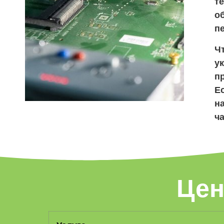
т
о
пе
Чт
у
п
Ес
н
ч
Цен