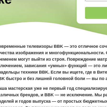
овременные телевизоры BBK — это отличное соч
ачества изображения и многофункциональности. О
ременем могут выйти из строя. Повреждение матр
ключением, зависания «умных» функций — это лиш
ладельцы техники BBK. Если вы ищете, где в Вит
BK быстро и без лишней головной боли — вы по а
аша мастерская уже не первый год специализиру
азличных брендов, и BBK — не исключение. Мы р
оделей и годов выпуска — от простых бюджетных