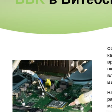
С
к
в
в
в
B
Н
р
м