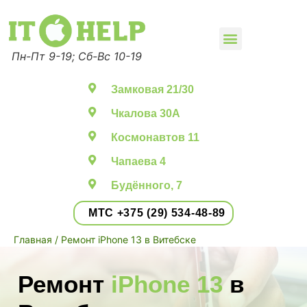
Пн-Пт 9-19; Сб-Вс 10-19
Ремонт смартфонов
Ремонт телевизоров
Ремонт компьютеров
Заправка картриджей
Замковая 21/30
Чкалова 30А
Космонавтов 11
Чапаева 4
Будённого, 7
МТС +375 (29) 534-48-89
Главная
/ Ремонт iPhone 13 в Витебске
Ремонт
i
P
h
o
n
e
1
3
в