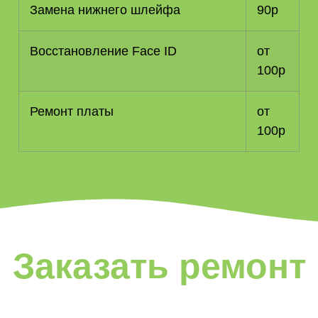
Замена нижнего шлейфа
90р
Восстановление Face ID
от
100р
Ремонт платы
от
100р
Заказать ремонт